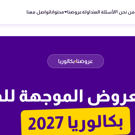
من نحن ؟
الأسئلة المتداولة
عروضنا
محتوانا
تواصل معنا
عروضنا
‹
بكالوريا
عروض الموجهة للم
2027
بكالوريا