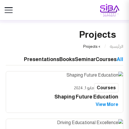
Projects
الرئيسية
»
Projects
Presentations
Books
Seminar
Courses
All
Courses
مايو 1, 2024
Shaping Future Education
View More